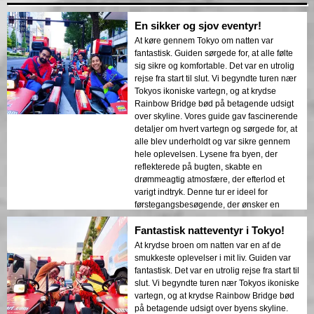
En sikker og sjov eventyr!
At køre gennem Tokyo om natten var
fantastisk. Guiden sørgede for, at alle følte
sig sikre og komfortable. Det var en utrolig
rejse fra start til slut. Vi begyndte turen nær
Tokyos ikoniske vartegn, og at krydse
Rainbow Bridge bød på betagende udsigt
over skyline. Vores guide gav fascinerende
detaljer om hvert vartegn og sørgede for, at
alle blev underholdt og var sikre gennem
hele oplevelsen. Lysene fra byen, der
reflekterede på bugten, skabte en
drømmeagtig atmosfære, der efterlod et
varigt indtryk. Denne tur er ideel for
førstegangsbesøgende, der ønsker en
blanding af eventyr og sightseeing.
Fantastisk natteventyr i Tokyo!
Kontrasten mellem Tokyos moderne
bygninger og historiske områder blev
At krydse broen om natten var en af de
smukt præsenteret i natlysene. Jeg vil
smukkeste oplevelser i mit liv. Guiden var
varmt anbefale denne tur til alle!
fantastisk. Det var en utrolig rejse fra start til
slut. Vi begyndte turen nær Tokyos ikoniske
vartegn, og at krydse Rainbow Bridge bød
på betagende udsigt over byens skyline.