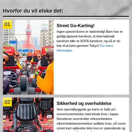
Hvorfor du vil elske det:
01
Street Go-Karting!
Ingen speciel licens er nødvendig! Bare hav et
gyldigt japansk kørekort, et internationalt
kørekort eller et SOFA-kørekort, og så er du
klar til at køre gennem Tokyo!
For mere
information
02
Sikkerhed og overholdelse
Vore specialbyggede go-karts er fuldt ud i
overensstemmelse med lokale love i Japan.
Derudover overskrider virksomhedens
sikkerhedsbestemmelser politiets krav, så vores
street kart-oplevelse ikke kun er spændende og