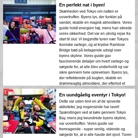
En perfekt nat i byen!
blanding af eventyr og sightseeing.
Kontrasten mellem Tokyos moderne
Skønheden ved Tokyo om natten er
bygninger og historiske områder blev
uovertruffen. Byens lys, der funkler på
smukt præsenteret i natlysene. Jeg vil
vandet, skabte en magisk atmosfære. Vores
varmt anbefale denne tur til alle!
guide holdt energien høj, mens han sikrede
vores sikkerhed. Det var en utrolig rejse fra
start til slut. Vi begyndte turen nær Tokyos
ikoniske vartegn, og at krydse Rainbow
Bridge bød på betagende udsigt over
byens skyline. Vores guide gav
fascinerende detaljer om hvert vartegn og
sørgede for, at alle blev underholdt og var
sikre gennem hele oplevelsen. Byens lys,
der reflekterede på bugten, skabte en
drømmeagtig atmosfære, der efterlod et
varigt indtryk. Denne tur er ideel for
En uundgåelig eventyr i Tokyo!
førstegangsbesøgende, der ønsker en
blanding af eventyr og sightseeing.
Dette var uden tvivl en af de sjoveste
Kontrasten mellem Tokyos moderne
aktiviteter, jeg nogensinde har lavet!
bygninger og historiske områder blev
Spændingen ved at køre gennem Tokyo
smukt præsenteret i nattebelysningen. Jeg
Bay, mens jeg beundrede byens skyline,
vil varmt anbefale denne tur til alle!
var uovertruffen. Vores guide var
fremragende - super venlig, vidende og
sørgede for, at vi alle havde det sjovt. Turen