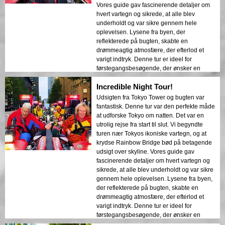
Vores guide gav fascinerende detaljer om
hvert vartegn og sikrede, at alle blev
underholdt og var sikre gennem hele
oplevelsen. Lysene fra byen, der
reflekterede på bugten, skabte en
drømmeagtig atmosfære, der efterlod et
varigt indtryk. Denne tur er ideel for
førstegangsbesøgende, der ønsker en
blanding af eventyr og sightseeing.
Incredible Night Tour!
Kontrasten mellem Tokyos moderne
bygninger og historiske områder blev
Udsigten fra Tokyo Tower og bugten var
smukt præsenteret i natlysene. Jeg vil
fantastisk. Denne tur var den perfekte måde
varmt anbefale denne tur til alle!
at udforske Tokyo om natten. Det var en
utrolig rejse fra start til slut. Vi begyndte
turen nær Tokyos ikoniske vartegn, og at
krydse Rainbow Bridge bød på betagende
udsigt over skyline. Vores guide gav
fascinerende detaljer om hvert vartegn og
sikrede, at alle blev underholdt og var sikre
gennem hele oplevelsen. Lysene fra byen,
der reflekterede på bugten, skabte en
drømmeagtig atmosfære, der efterlod et
varigt indtryk. Denne tur er ideel for
førstegangsbesøgende, der ønsker en
blanding af eventyr og sightseeing.