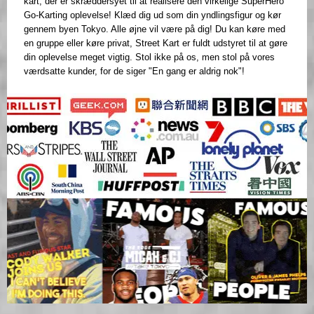
kart, der er skræddersyet til at realisere den virkelige SuperHero
Go-Karting oplevelse! Klæd dig ud som din yndlingsfigur og kør
gennem byen Tokyo. Alle øjne vil være på dig! Du kan køre med
en gruppe eller køre privat, Street Kart er fuldt udstyret til at gøre
din oplevelse meget vigtig. Stol ikke på os, men stol på vores
værdsatte kunder, for de siger "En gang er aldrig nok"!