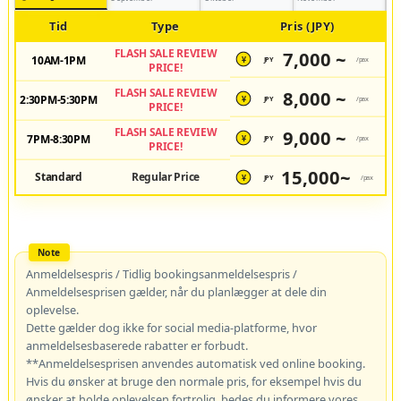
Tid
Type
Pris (JPY)
FLASH SALE REVIEW
7,000 ~
10AM-1PM
JPY
/pax
¥
PRICE!
FLASH SALE REVIEW
8,000 ~
2:30PM-5:30PM
JPY
/pax
¥
PRICE!
FLASH SALE REVIEW
9,000 ~
7PM-8:30PM
JPY
/pax
¥
PRICE!
15,000~
Standard
Regular Price
JPY
/pax
¥
Anmeldelsespris / Tidlig bookingsanmeldelsespris /
Anmeldelsesprisen gælder, når du planlægger at dele din
oplevelse.
Dette gælder dog ikke for social media-platforme, hvor
anmeldelsesbaserede rabatter er forbudt.
**Anmeldelsesprisen anvendes automatisk ved online booking.
Hvis du ønsker at bruge den normale pris, for eksempel hvis du
ønsker at holde oplevelsen fortrolig, bedes du informere vores