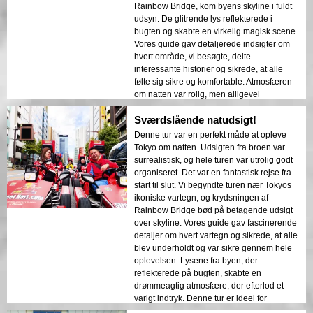
Rainbow Bridge, kom byens skyline i fuldt
udsyn. De glitrende lys reflekterede i
bugten og skabte en virkelig magisk scene.
Vores guide gav detaljerede indsigter om
hvert område, vi besøgte, delte
interessante historier og sikrede, at alle
følte sig sikre og komfortable. Atmosfæren
om natten var rolig, men alligevel
spændende, og jeg blev imponeret over
Sværdslående natudsigt!
kontrasten mellem moderne skyskrabere
og historisk arkitektur. Denne tur er en
Denne tur var en perfekt måde at opleve
perfekt kombination af eventyr og
Tokyo om natten. Udsigten fra broen var
uddannelse, der giver rejsende et unikt
surrealistisk, og hele turen var utrolig godt
indblik i skønheden i Tokyo efter mørkets
organiseret. Det var en fantastisk rejse fra
frembrud.
start til slut. Vi begyndte turen nær Tokyos
ikoniske vartegn, og krydsningen af
Rainbow Bridge bød på betagende udsigt
over skyline. Vores guide gav fascinerende
detaljer om hvert vartegn og sikrede, at alle
blev underholdt og var sikre gennem hele
oplevelsen. Lysene fra byen, der
reflekterede på bugten, skabte en
drømmeagtig atmosfære, der efterlod et
varigt indtryk. Denne tur er ideel for
førstegangsbesøgende, der ønsker en