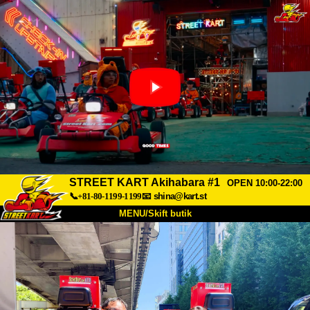
STREET KART Akihabara #1
OPEN 10:00-22:00
📞+81-80-1199-1199
📧
shina@kart.st
MENU/Skift butik
TOP
Om
Specifikationer
Pris
Adgang
Stemme
FAQ