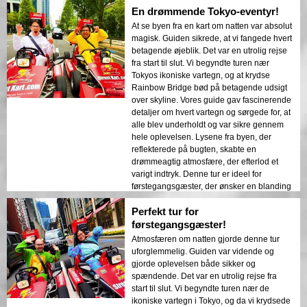
En drømmende Tokyo-eventyr!
Kontrasten mellem Tokyos moderne
bygninger og historiske områder blev
At se byen fra en kart om natten var absolut
smukt præsenteret i natlysene. Jeg vil
magisk. Guiden sikrede, at vi fangede hvert
varmt anbefale denne tur til alle!
betagende øjeblik. Det var en utrolig rejse
fra start til slut. Vi begyndte turen nær
Tokyos ikoniske vartegn, og at krydse
Rainbow Bridge bød på betagende udsigt
over skyline. Vores guide gav fascinerende
detaljer om hvert vartegn og sørgede for, at
alle blev underholdt og var sikre gennem
hele oplevelsen. Lysene fra byen, der
reflekterede på bugten, skabte en
drømmeagtig atmosfære, der efterlod et
varigt indtryk. Denne tur er ideel for
førstegangsgæster, der ønsker en blanding
af eventyr og sightseeing. Kontrasten
Perfekt tur for
mellem Tokyos moderne bygninger og
historiske områder blev smukt præsenteret
førstegangsgæster!
i natlysene. Jeg vil varmt anbefale denne
Atmosfæren om natten gjorde denne tur
tur til alle!
uforglemmelig. Guiden var vidende og
gjorde oplevelsen både sikker og
spændende. Det var en utrolig rejse fra
start til slut. Vi begyndte turen nær de
ikoniske vartegn i Tokyo, og da vi krydsede