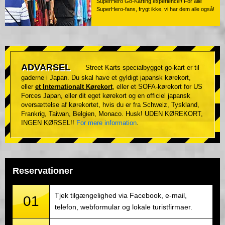
SuperHero Go-Karting experience'! For alle
SuperHero-fans, frygt ikke, vi har dem alle også!
ADVARSEL
Street Karts specialbygget go-kart er til
gaderne i Japan. Du skal have et gyldigt japansk kørekort,
eller
et Internationalt Kørekort
, eller et SOFA-kørekort for US
Forces Japan, eller dit eget kørekort og en officiel japansk
oversættelse af kørekortet, hvis du er fra Schweiz, Tyskland,
Frankrig, Taiwan, Belgien, Monaco. Husk! UDEN KØREKORT,
INGEN KØRSEL!!
For mere information
.
Reservationer
Tjek tilgængelighed via Facebook, e-mail,
01
telefon, webformular og lokale turistfirmaer.