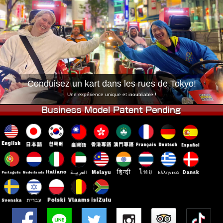
Entreprise
Réservation
Changer de Magasin
Tokyo Shinagawa
Tokyo Akihabara#1
Tokyo Akihabara#2
Tokyo Shibuya
Tokyo Shibuya Annexe
Baie de Tokyo
Conduisez un kart dans les rues de Tokyo!
Tokyo Asakusa
Osaka
Une expérience unique et inoubliable !
Okinawa