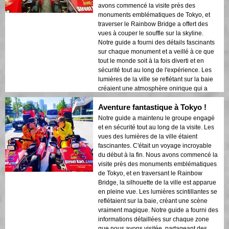
avons commencé la visite près des
monuments emblématiques de Tokyo, et
traverser le Rainbow Bridge a offert des
vues à couper le souffle sur la skyline.
Notre guide a fourni des détails fascinants
sur chaque monument et a veillé à ce que
tout le monde soit à la fois diverti et en
sécurité tout au long de l'expérience. Les
lumières de la ville se reflétant sur la baie
créaient une atmosphère onirique qui a
laissé une impression durable. Cette visite
Aventure fantastique à Tokyo !
est idéale pour les visiteurs de première
fois qui souhaitent un mélange d'aventure
Notre guide a maintenu le groupe engagé
et de tourisme. Le contraste entre les
et en sécurité tout au long de la visite. Les
structures modernes de Tokyo et les zones
vues des lumières de la ville étaient
historiques était magnifiquement mis en
fascinantes. C'était un voyage incroyable
valeur par les lumières nocturnes. Je
du début à la fin. Nous avons commencé la
recommanderais vivement cette visite à
visite près des monuments emblématiques
quiconque !
de Tokyo, et en traversant le Rainbow
Bridge, la silhouette de la ville est apparue
en pleine vue. Les lumières scintillantes se
reflétaient sur la baie, créant une scène
vraiment magique. Notre guide a fourni des
informations détaillées sur chaque zone
que nous avons visitée, partageant des