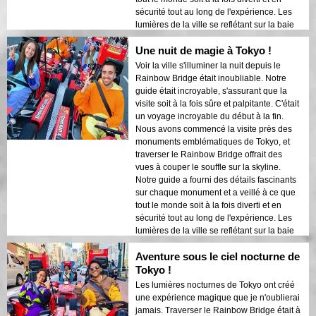
sécurité tout au long de l'expérience. Les
lumières de la ville se reflétant sur la baie
créaient une atmosphère onirique qui a
Une nuit de magie à Tokyo !
laissé une impression durable. Cette visite
est idéale pour les visiteurs de première
Voir la ville s'illuminer la nuit depuis le
fois qui souhaitent un mélange d'aventure
Rainbow Bridge était inoubliable. Notre
et de tourisme. Le contraste entre les
guide était incroyable, s'assurant que la
structures modernes de Tokyo et les zones
visite soit à la fois sûre et palpitante. C'était
historiques était magnifiquement mis en
un voyage incroyable du début à la fin.
valeur par les lumières nocturnes. Je
Nous avons commencé la visite près des
recommanderais vivement cette visite à
monuments emblématiques de Tokyo, et
quiconque !
traverser le Rainbow Bridge offrait des
vues à couper le souffle sur la skyline.
Notre guide a fourni des détails fascinants
sur chaque monument et a veillé à ce que
tout le monde soit à la fois diverti et en
sécurité tout au long de l'expérience. Les
lumières de la ville se reflétant sur la baie
créaient une atmosphère onirique qui a
Aventure sous le ciel nocturne de
laissé une impression durable. Cette visite
est idéale pour les visiteurs de première
Tokyo !
fois qui souhaitent un mélange d'aventure
Les lumières nocturnes de Tokyo ont créé
et de tourisme. Le contraste entre les
une expérience magique que je n'oublierai
structures modernes de Tokyo et les zones
jamais. Traverser le Rainbow Bridge était à