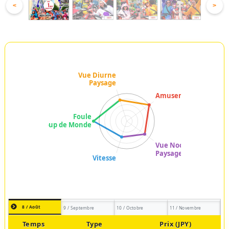
<
>
8 / Août
9 / Septembre
10 / Octobre
11 / Novembre
Temps
Type
Prix (JPY)