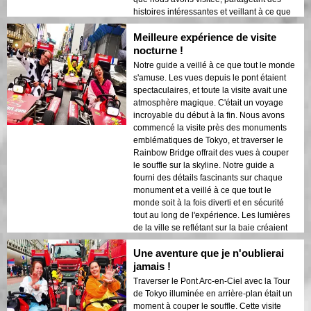
histoires intéressantes et veillant à ce que
tout le monde se sente en sécurité et à
Meilleure expérience de visite
l'aise. L'atmosphère nocturne était calme
mais excitante, et j'ai été émerveillé par le
nocturne !
contraste entre les gratte-ciels modernes et
Notre guide a veillé à ce que tout le monde
l'architecture historique. Cette visite est une
s'amuse. Les vues depuis le pont étaient
combinaison parfaite d'aventure et
spectaculaires, et toute la visite avait une
d'éducation, offrant aux voyageurs un
atmosphère magique. C'était un voyage
regard unique sur la beauté de Tokyo
incroyable du début à la fin. Nous avons
après la tombée de la nuit.
commencé la visite près des monuments
emblématiques de Tokyo, et traverser le
Rainbow Bridge offrait des vues à couper
le souffle sur la skyline. Notre guide a
fourni des détails fascinants sur chaque
monument et a veillé à ce que tout le
monde soit à la fois diverti et en sécurité
tout au long de l'expérience. Les lumières
de la ville se reflétant sur la baie créaient
une atmosphère onirique qui a laissé une
Une aventure que je n'oublierai
impression durable. Cette visite est idéale
pour les visiteurs de première fois qui
jamais !
souhaitent un mélange d'aventure et de
Traverser le Pont Arc-en-Ciel avec la Tour
tourisme. Le contraste entre les structures
de Tokyo illuminée en arrière-plan était un
modernes de Tokyo et les zones
moment à couper le souffle. Cette visite