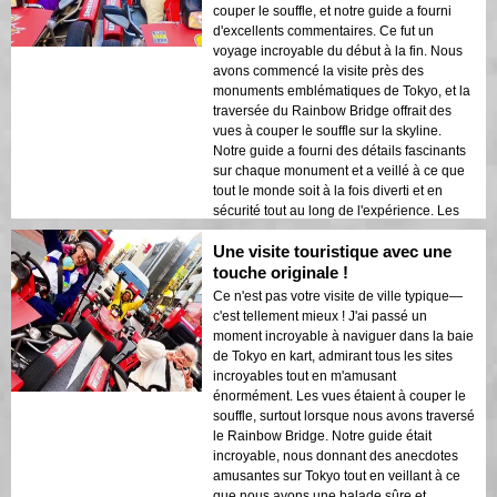
historiques était magnifiquement mis en
couper le souffle, et notre guide a fourni
valeur par les lumières nocturnes. Je
d'excellents commentaires. Ce fut un
recommanderais vivement cette visite à
voyage incroyable du début à la fin. Nous
quiconque !
avons commencé la visite près des
monuments emblématiques de Tokyo, et la
traversée du Rainbow Bridge offrait des
vues à couper le souffle sur la skyline.
Notre guide a fourni des détails fascinants
sur chaque monument et a veillé à ce que
tout le monde soit à la fois diverti et en
sécurité tout au long de l'expérience. Les
lumières de la ville se reflétant sur la baie
Une visite touristique avec une
créaient une atmosphère onirique qui a
laissé une impression durable. Cette visite
touche originale !
est idéale pour les visiteurs de première
Ce n'est pas votre visite de ville typique—
fois qui souhaitent un mélange d'aventure
c'est tellement mieux ! J'ai passé un
et de tourisme. Le contraste entre les
moment incroyable à naviguer dans la baie
structures modernes de Tokyo et les zones
de Tokyo en kart, admirant tous les sites
historiques était magnifiquement mis en
incroyables tout en m'amusant
valeur par les lumières nocturnes. Je
énormément. Les vues étaient à couper le
recommanderais vivement cette visite à
souffle, surtout lorsque nous avons traversé
quiconque !
le Rainbow Bridge. Notre guide était
incroyable, nous donnant des anecdotes
amusantes sur Tokyo tout en veillant à ce
que nous ayons une balade sûre et