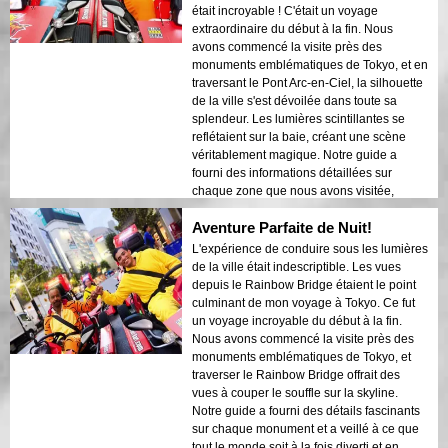
historiques était magnifiquement mis en
était incroyable ! C'était un voyage
valeur par les lumières nocturnes. Je
extraordinaire du début à la fin. Nous
recommanderais vivement cette visite à
avons commencé la visite près des
quiconque !
monuments emblématiques de Tokyo, et en
traversant le Pont Arc-en-Ciel, la silhouette
de la ville s'est dévoilée dans toute sa
splendeur. Les lumières scintillantes se
reflétaient sur la baie, créant une scène
véritablement magique. Notre guide a
fourni des informations détaillées sur
chaque zone que nous avons visitée,
partageant des histoires intéressantes et
Aventure Parfaite de Nuit!
veillant à ce que tout le monde se sente en
sécurité et à l'aise. L'atmosphère nocturne
L'expérience de conduire sous les lumières
était calme mais excitante, et j'ai été
de la ville était indescriptible. Les vues
émerveillé par le contraste entre les gratte-
depuis le Rainbow Bridge étaient le point
ciel modernes et l'architecture historique.
culminant de mon voyage à Tokyo. Ce fut
Cette visite est une combinaison parfaite
un voyage incroyable du début à la fin.
d'aventure et d'éducation, offrant aux
Nous avons commencé la visite près des
voyageurs un regard unique sur la beauté
monuments emblématiques de Tokyo, et
de Tokyo après la tombée de la nuit.
traverser le Rainbow Bridge offrait des
vues à couper le souffle sur la skyline.
Notre guide a fourni des détails fascinants
sur chaque monument et a veillé à ce que
tout le monde soit à la fois diverti et en