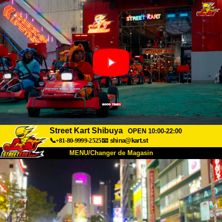
Street Kart Shibuya
OPEN 10:00-22:00
📞+81-80-9999-2525
📧
shina@kart.st
MENU/Changer de Magasin
ACCUEIL
À Propos
Caractéristiques
Tarifs
Accès
Avis
FAQ