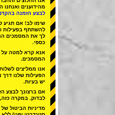
אנו
החלוצים
ו
החברה
מהידוענים
ואנחנו
הפ
לבצע הזמנה בהקדם
שימו לב! אם תגיע ל
להשתתף בפעילות ול
לך את המסמכים הנד
כספי.
אנא קרא למטה על ה
המסמכים.
אנו ממליצים לשלוח
הפעילות שלנו דרך צ
יש בעיות.
אם ברצונך לבצע הזמ
לבדוק. במקרה כזה,
מדיניות הביטול של STREET KART מאפשרת לבטל רק
סטנדרטי יפני) ללא ד