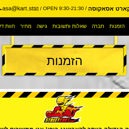
asa@kart.st
קארט אסאקוסה
OPEN 9:30-21:30
-9988
📧
הזמנות
חברה
שאלות ותשובות
גישה
מחיר
חוות ד
הזמנות