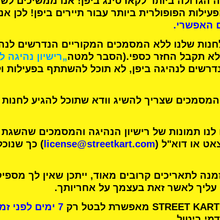
 הגדולה ביותר לקארטינג
ביפן! אנו ממשיכים לש
עילות הפופולרית ביותר
עבור תיירים ביפן! לכן אנ
 האפשרי.
חנות שלנו ללא המסמכים המקוריים הנדרשים לנהיג
א תקבל החזר כספי.
(הסבר למטה
„רישיון נהיגה ל
רשים לנהיגה ביפן, לא תוכל להשתתף בפעילות ו
מסמכים שצריך להשיג וודא שתוכל להגיע לחנות 
 לנו תמונות של רישיון הנהיגה והמסמכים שהשגת
אט או דוא"ל (
license@streetkart.com
) כך שנוכ
נה לתאריכים קרובים מאוד, ייתכן שאין לך מספיק
 עליך לאשר זאת בעצמך על אחריותך.
7 ימים לפני זמן הפעילות שלך
מי ביטול.