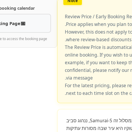
 booking calendar
Review Price / Early Booking R
ing Page
Price applies when you plan to
However, this does not apply t
e to access the booking page
where review-based discounts 
**The Review Price is automatica
online booking. If you wish to u
example, if you want to keep t
confidential, please notify our 
via message.
For the latest pricing, please re
next to each time slot on the 
כ-45 דקות עד שעה אחת. במסלול זה Samurai-S, ננהוג סביב
וקיו היא עיר שבה מסורות עתיקות