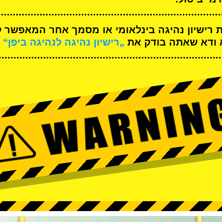
ת רישיון נהיגה בינלאומי או מסמך אחר המאפשר ל
א ודא שאתה בודק את
„רישיון נהיגה לנהיגה ביפן“