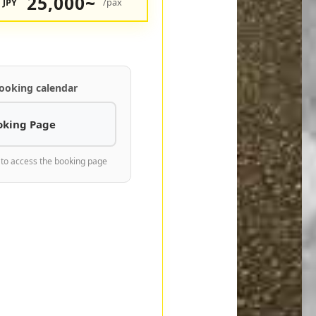
25,000~
JPY
/pax
ooking calendar
oking Page
 to access the booking page