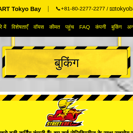
tokyob
RT Tokyo Bay
📞+81-80-2277-2277
📧
े में
विशेषताएँ
वॉयस
कीमत
पहुंच
FAQ
कंपनी
बुकिंग
अन्
बुकिंग