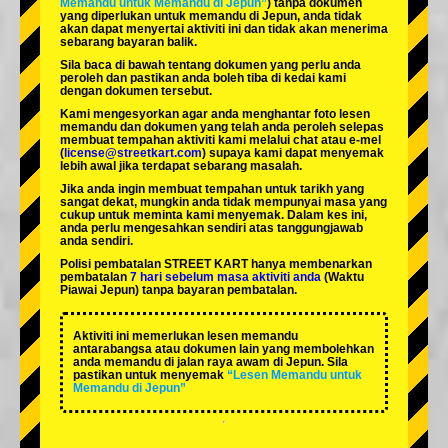
Memandu untuk Memandu di Jepun”
) tanpa dokumen
yang diperlukan untuk memandu di Jepun, anda tidak
akan dapat menyertai aktiviti ini dan tidak akan menerima
sebarang bayaran balik.
Sila baca di bawah tentang dokumen yang perlu anda
peroleh dan pastikan anda boleh tiba di kedai kami
dengan dokumen tersebut.
Kami mengesyorkan agar anda menghantar foto lesen
memandu dan dokumen yang telah anda peroleh selepas
membuat tempahan aktiviti kami melalui chat atau e-mel
(
license@streetkart.com
) supaya kami dapat menyemak
lebih awal jika terdapat sebarang masalah.
Jika anda ingin membuat tempahan untuk tarikh yang
sangat dekat, mungkin anda tidak mempunyai masa yang
cukup untuk meminta kami menyemak. Dalam kes ini,
anda perlu mengesahkan sendiri atas tanggungjawab
anda sendiri.
Polisi pembatalan STREET KART hanya membenarkan
pembatalan
7 hari sebelum masa aktiviti anda
(Waktu
Piawai Jepun) tanpa bayaran pembatalan.
Aktiviti ini memerlukan lesen memandu
antarabangsa atau dokumen lain yang membolehkan
anda memandu di jalan raya awam di Jepun. Sila
pastikan untuk menyemak
“Lesen Memandu untuk
Memandu di Jepun”