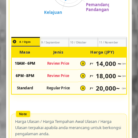
8 / Ogos
9 / September
10 / Oktober
11 / November
Masa
Jenis
Harga (JPY)
14,000 ~
10AM - 6PM
Review Price
JPY
/pax
¥
18,000 ~
6PM - 8PM
Review Price
JPY
/pax
¥
20,000~
Standard
Regular Price
JPY
/pax
¥
Harga Ulasan / Harga Tempahan Awal Ulasan / Harga
Ulasan terpakai apabila anda merancang untuk berkongsi
pengalaman anda.