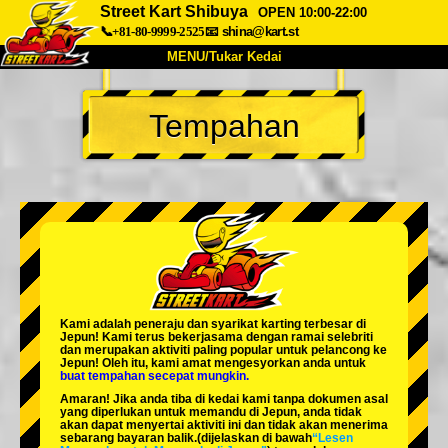
Street Kart Shibuya
OPEN 10:00-22:00
📞+81-80-9999-2525
📧
shina@kart.st
MENU/Tukar Kedai
UTAMA
Tempahan
Tentang
Spesifikasi
Harga
Akses
Suara
Soalan Lazim
Syarikat
Tempahan
Tukar Kedai
Tokyo Shinagawa
Tokyo Akihabara#1
Tokyo Akihabara#2
Tokyo Shibuya
Kami adalah
peneraju
dan
syarikat karting terbesar
di
Tokyo Shibuya Annex
Tokyo Bay
Jepun! Kami terus bekerjasama dengan
ramai selebriti
dan merupakan
aktiviti paling popular
untuk pelancong ke
Jepun! Oleh itu, kami amat mengesyorkan anda untuk
Tokyo Asakusa
Osaka
buat tempahan secepat mungkin.
Amaran! Jika anda tiba di kedai kami tanpa dokumen asal
Okinawa
yang diperlukan untuk memandu di Jepun, anda tidak
akan dapat menyertai aktiviti ini dan tidak akan menerima
sebarang bayaran balik.
(dijelaskan di bawah
“Lesen