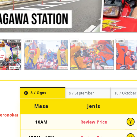
8 / Ogos
9 / September
10 / Oktober
Masa
Jenis
10AM
Review Price
¥