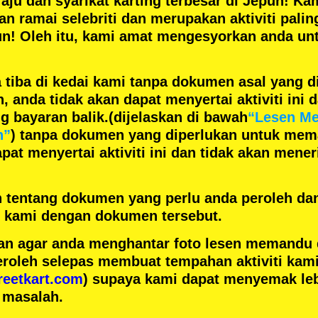
aju
dan
syarikat karting terbesar
di Jepun! Kam
gan
ramai selebriti
dan merupakan
aktiviti pali
un! Oleh itu, kami amat mengesyorkan anda un
 tiba di kedai kami tanpa dokumen asal yang d
anda tidak akan dapat menyertai aktiviti ini d
 bayaran balik.
(dijelaskan di bawah
“Lesen M
n”
) tanpa dokumen yang diperlukan untuk mem
pat menyertai aktiviti ini dan tidak akan men
h tentang dokumen yang perlu anda peroleh da
ai kami dengan dokumen tersebut.
n agar anda menghantar foto lesen memandu
eroleh selepas membuat tempahan aktiviti kami
reetkart.com
) supaya kami dapat menyemak leb
 masalah.