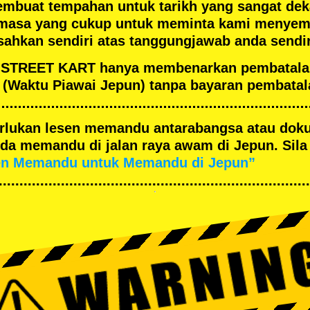
embuat tempahan untuk tarikh yang sangat de
masa yang cukup untuk meminta kami menyema
ahkan sendiri atas tanggungjawab anda sendir
an STREET KART hanya membenarkan pembatal
(Waktu Piawai Jepun) tanpa bayaran pembatal
merlukan lesen memandu antarabangsa atau dok
a memandu di jalan raya awam di Jepun. Sila 
en Memandu untuk Memandu di Jepun”