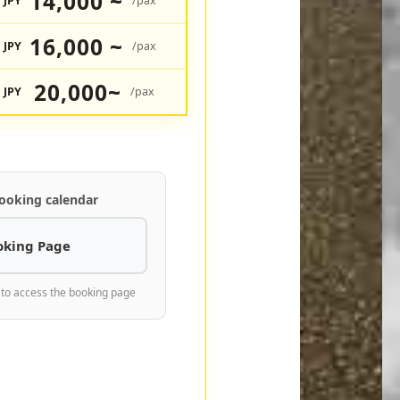
14,000 ~
JPY
/pax
16,000 ~
JPY
/pax
20,000~
JPY
/pax
ooking calendar
oking Page
 to access the booking page