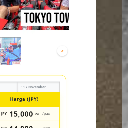
>
11 / November
Harga (JPY)
15,000 ~
JPY
/pax