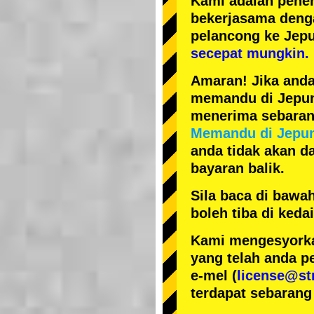
Kami adalah
pener
bekerjasama den
pelancong ke Jep
secepat mungkin.
Amaran! Jika anda
memandu di Jepun, 
menerima sebarang
Memandu di Jepu
anda tidak akan da
bayaran balik.
Sila baca di bawa
boleh tiba di ked
Kami mengesyorka
yang telah anda p
e-mel (
license@st
terdapat sebarang