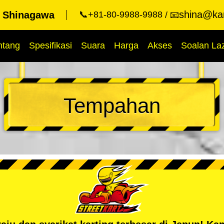
shina@kar
t Shinagawa
📞+81-80-9988-9988
📧
ntang
Spesifikasi
Suara
Harga
Akses
Soalan La
Tempahan