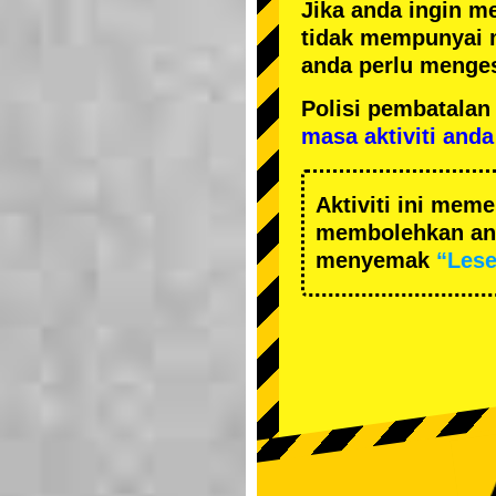
Jika anda ingin m
tidak mempunyai 
anda perlu menges
Polisi pembatal
masa aktiviti anda
Aktiviti ini me
membolehkan and
menyemak
“Les