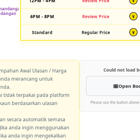
12PM - 4PM
Review Price
¥
6PM - 8PM
Review Price
¥
Standard
Regular Price
¥
Could not load b
empahan Awal Ulasan / Harga
a anda merancang untuk
Open Bo
anda.
 tidak terpakai pada platform
skaun berdasarkan ulasan
Please use the button above
an secara automatik semasa
 Jika anda ingin menggunakan
 jika anda ingin mengekalkan