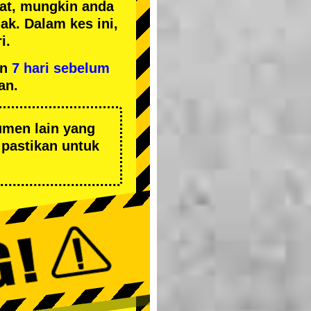
kat, mungkin anda
k. Dalam kes ini,
i.
an
7 hari sebelum
an.
umen lain yang
pastikan untuk