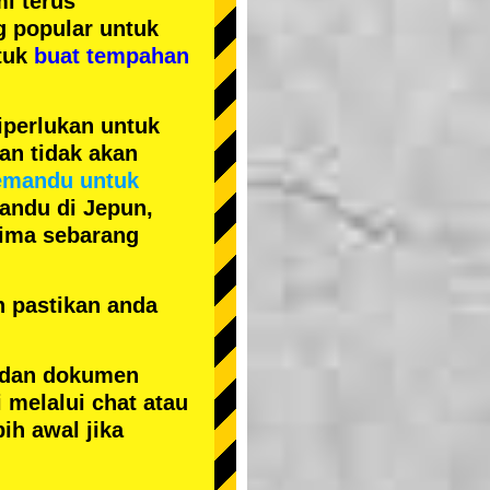
i terus
ng popular
untuk
tuk
buat tempahan
iperlukan untuk
an tidak akan
emandu untuk
andu di Jepun,
erima sebarang
n pastikan anda
 dan dokumen
 melalui chat atau
ih awal jika