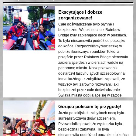
Ekscytujące i dobrze
zorganizowane!
Całe doświadczenie było płynne i
bezpieczne. Widoki nocne z Rainbow
Bridge były zapierające dech w piersiach.
To była niesamowita podróż od początku
do końca. Rozpoczęliśmy wycieczkę w
pobliżu ikonicznych punktów Tokio, a
przejście przez Rainbow Bridge oferowało
zapierające dech w piersiach widoki na
panoramę miasta. Nasz przewodnik
dostarczył fascynujących szczegółów na
temat każdego z zabytków i zapewnił, że
wszyscy byli zarówno rozrywani, jak i
bezpieczni przez całe doświadczenie.
Światła miasta odbijające się w zatoce
stworzyły senna atmosferę, która
Gorąco polecam tę przygodę!
pozostawiła trwałe wrażenie. Ta wycieczka
jest idealna dla osób odwiedzających po
Jazda po tokijskich zabytkach nocą była
raz pierwszy, które chcą połączyć przygodę
surrealistycznym doświadczeniem.
z zwiedzaniem. Kontrast między
Przewodnik sprawił, że wycieczka była
nowoczesnymi strukturami Tokio a
bezpieczna i zabawna. To była
historycznymi obszarami był pięknie
niesamowita podróż od początku do końca.