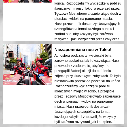
przygody i edukacji, dające podróżnym
końca. Rozpoczęliśmy wycieczkę w pobliżu
unikalny wgląd w piękno Tokio po zmroku.
ikonicznych miejsc Tokio, a przejazd przez
Tęczowy Most oferował zapierające dech w
piersiach widoki na panoramę miasta.
Nasz przewodnik dostarczył fascynujących
szczegółów na temat każdego punktu i
zadbał o to, aby wszyscy byli zarówno
rozrywani, jak i bezpieczni przez cały czas
trwania doświadczenia. Światła miasta
Niezapomniana noc w Tokio!
odbijające się w zatoce stworzyły senna
atmosferę, która pozostawiła trwałe
Atmosfera podczas tej wycieczki była
wrażenie. Ta wycieczka jest idealna dla
zarówno spokojna, jak i ekscytująca. Nasz
osób odwiedzających po raz pierwszy,
przewodnik zadbał o to, abyśmy nie
które pragną połączyć przygodę z
przegapili żadnej okazji do zrobienia
zwiedzaniem. Kontrast między
zdjęcia przy kluczowych zabytkach. To była
nowoczesnymi strukturami Tokio a
niesamowita podróż od początku do końca.
historycznymi obszarami był pięknie
Rozpoczęliśmy wycieczkę w pobliżu
ukazany w nocnych światłach. Gorąco
ikonicznych miejsc w Tokio, a przejście
polecam tę wycieczkę każdemu!
przez Tęczowy Most oferowało zapierające
dech w piersiach widoki na panoramę
miasta. Nasz przewodnik dostarczył
fascynujących szczegółów na temat
każdego zabytku i zapewnił, że wszyscy
byli zarówno rozrywani, jak i bezpieczni
przez cały czas trwania doświadczenia.