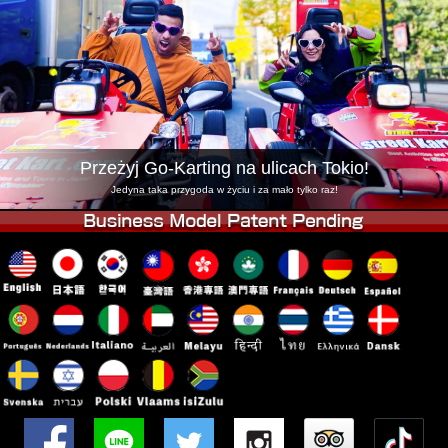
Firma
Rezerwacja
Zmień Lokalizację
Tokyo Shinagawa
Tokyo Akihabara#1
Tokyo Akihabara#2
Tokyo Shibuya
Tokyo Shibuya Annex
Tokyo Bay
Przeżyj Go-Karting na ulicach Tokio!
Tokyo Asakusa
Osaka
Jedyna taka przygoda w życiu i za mało tylko raz!
Okinawa