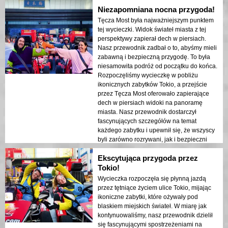
Niezapomniana nocna przygoda!
Światła miasta odbijające się w zatoce
stworzyły senna atmosferę, która
Tęcza Most była najważniejszym punktem
pozostawiła trwałe wrażenie. Ta wycieczka
tej wycieczki. Widok świateł miasta z tej
jest idealna dla osób odwiedzających po
perspektywy zapierał dech w piersiach.
raz pierwszy, które pragną połączyć
Nasz przewodnik zadbał o to, abyśmy mieli
przygodę z zwiedzaniem. Kontrast między
zabawną i bezpieczną przygodę. To była
nowoczesnymi strukturami Tokio a
niesamowita podróż od początku do końca.
historycznymi obszarami był pięknie
Rozpoczęliśmy wycieczkę w pobliżu
ukazany w nocnych światłach. Gorąco
ikonicznych zabytków Tokio, a przejście
polecam tę wycieczkę każdemu!
przez Tęcza Most oferowało zapierające
dech w piersiach widoki na panoramę
miasta. Nasz przewodnik dostarczył
fascynujących szczegółów na temat
każdego zabytku i upewnił się, że wszyscy
byli zarówno rozrywani, jak i bezpieczni
przez cały czas trwania doświadczenia.
Ekscytująca przygoda przez
Światła miasta odbijające się w zatoce
stworzyły senna atmosferę, która
Tokio!
pozostawiła trwałe wrażenie. Ta wycieczka
Wycieczka rozpoczęła się płynną jazdą
jest idealna dla osób odwiedzających po
przez tętniące życiem ulice Tokio, mijając
raz pierwszy, które chcą połączyć przygodę
ikoniczne zabytki, które ożywały pod
z zwiedzaniem. Kontrast między
blaskiem miejskich świateł. W miarę jak
nowoczesnymi strukturami Tokio a
kontynuowaliśmy, nasz przewodnik dzielił
historycznymi obszarami był pięknie
się fascynującymi spostrzeżeniami na