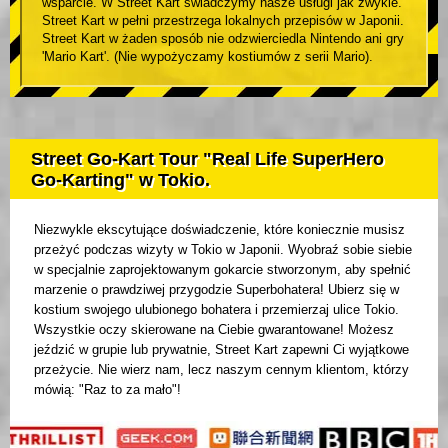
wsparcie. W Street Kart świadczymy nasze usługi jak zwykle.
Street Kart w pełni przestrzega lokalnych przepisów w Japonii.
Street Kart w żaden sposób nie odzwierciedla Nintendo ani gry
'Mario Kart'. (Nie wypożyczamy kostiumów z serii Mario).
Street Go-Kart Tour "Real Life SuperHero
Go-Karting" w Tokio.
Niezwykle ekscytujące doświadczenie, które koniecznie musisz
przeżyć podczas wizyty w Tokio w Japonii. Wyobraź sobie siebie
w specjalnie zaprojektowanym gokarcie stworzonym, aby spełnić
marzenie o prawdziwej przygodzie Superbohatera! Ubierz się w
kostium swojego ulubionego bohatera i przemierzaj ulice Tokio.
Wszystkie oczy skierowane na Ciebie gwarantowane! Możesz
jeździć w grupie lub prywatnie, Street Kart zapewni Ci wyjątkowe
przeżycie. Nie wierz nam, lecz naszym cennym klientom, którzy
mówią: "Raz to za mało"!