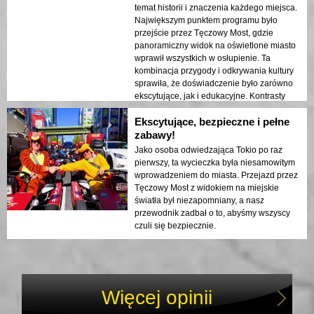
ukazany w nocnych światłach. Gorąco
temat historii i znaczenia każdego miejsca.
polecam tę wycieczkę każdemu!
Największym punktem programu było
przejście przez Tęczowy Most, gdzie
panoramiczny widok na oświetlone miasto
wprawił wszystkich w osłupienie. Ta
kombinacja przygody i odkrywania kultury
sprawiła, że doświadczenie było zarówno
ekscytujące, jak i edukacyjne. Kontrasty
między nowoczesną architekturą Tokio a
Ekscytujące, bezpieczne i pełne
jego historycznymi miejscami dodały głębi
podróży.
zabawy!
Jako osoba odwiedzająca Tokio po raz
pierwszy, ta wycieczka była niesamowitym
wprowadzeniem do miasta. Przejazd przez
Tęczowy Most z widokiem na miejskie
światła był niezapomniany, a nasz
przewodnik zadbał o to, abyśmy wszyscy
czuli się bezpiecznie.
Więcej opinii