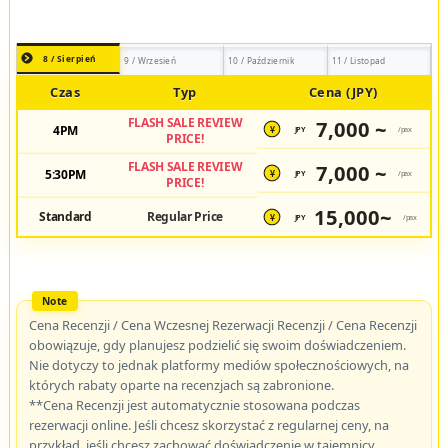
8 / Sierpień
9 / Wrzesień
10 / Październik
11 / Listopad
Czas
Typ
Cena (JPY)
FLASH SALE REVIEW
7,000 ~
4PM
JPY
/pax
¥
PRICE!
FLASH SALE REVIEW
7,000 ~
5:30PM
JPY
/pax
¥
PRICE!
15,000~
Standard
Regular Price
JPY
/pax
¥
Cena Recenzji / Cena Wczesnej Rezerwacji Recenzji / Cena Recenzji
obowiązuje, gdy planujesz podzielić się swoim doświadczeniem.
Nie dotyczy to jednak platformy mediów społecznościowych, na
których rabaty oparte na recenzjach są zabronione.
**Cena Recenzji jest automatycznie stosowana podczas
rezerwacji online. Jeśli chcesz skorzystać z regularnej ceny, na
przykład, jeśli chcesz zachować doświadczenie w tajemnicy,