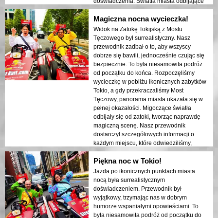
doświadczenia. Światła miasta odbijające
się w zatoce stworzyły senna atmosferę,
Magiczna nocna wycieczka!
która pozostawiła trwałe wrażenie. Ta
wycieczka jest idealna dla osób
Widok na Zatokę Tokijską z Mostu
odwiedzających po raz pierwszy, które
Tęczowego był surrealistyczny. Nasz
pragną połączyć przygodę z zwiedzaniem.
przewodnik zadbał o to, aby wszyscy
Kontrast między nowoczesnymi strukturami
dobrze się bawili, jednocześnie czując się
Tokio a historycznymi obszarami był
bezpiecznie. To była niesamowita podróż
pięknie ukazany w nocnych światłach.
od początku do końca. Rozpoczęliśmy
Gorąco polecam tę wycieczkę każdemu!
wycieczkę w pobliżu ikonicznych zabytków
Tokio, a gdy przekraczaliśmy Most
Tęczowy, panorama miasta ukazała się w
pełnej okazałości. Migoczące światła
odbijały się od zatoki, tworząc naprawdę
magiczną scenę. Nasz przewodnik
dostarczył szczegółowych informacji o
każdym miejscu, które odwiedziliśmy,
dzieląc się interesującymi historiami i
Piękna noc w Tokio!
zapewniając, że wszyscy czuli się
bezpiecznie i komfortowo. Atmosfera w
Jazda po ikonicznych punktach miasta
nocy była spokojna, a jednocześnie
nocą była surrealistycznym
ekscytująca, a ja byłem zdumiony
doświadczeniem. Przewodnik był
kontrastem między nowoczesnymi
wyjątkowy, trzymając nas w dobrym
wieżowcami a historyczną architekturą. Ta
humorze wspaniałymi opowieściami. To
wycieczka to doskonałe połączenie
była niesamowita podróż od początku do