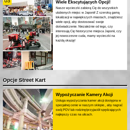
03
Wiele Ekscytujących Opcji!
Nasze wycieczki zabiorą Cię do wszystkich
ulubionych miejsc w Japonii! Z szeroką gamą
lokalizacji w największych miastach, znajdziesz
wiele opcji, aby dostosować swoje
doświadczenie. Niezależnie od tego, czy
interesują Cię historyczne miejsca Japonii, czy
jej nowoczesne cuda, mamy wycieczki na
każdą okazję!
Opcje Street Kart
Wypożyczanie Kamery Akcji
Usługa wypożyczania kamer akcji dostępna w
specjalnej cenie w naszym sklepie., aby nagrać
swój POV lub rodzinę/przyjaciół spędzających
najlepszy czas na ulicach.