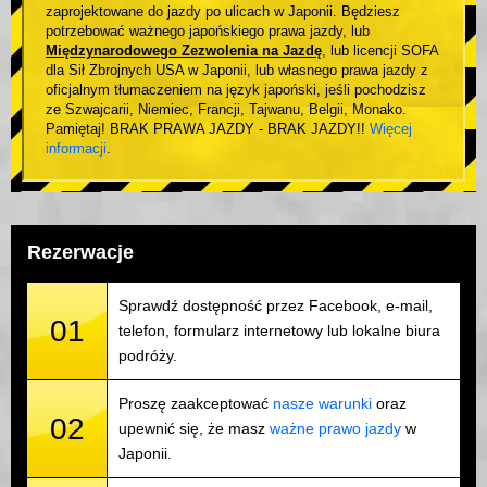
zaprojektowane do jazdy po ulicach w Japonii. Będziesz
potrzebować ważnego japońskiego prawa jazdy, lub
Międzynarodowego Zezwolenia na Jazdę
, lub licencji SOFA
dla Sił Zbrojnych USA w Japonii, lub własnego prawa jazdy z
oficjalnym tłumaczeniem na język japoński, jeśli pochodzisz
ze Szwajcarii, Niemiec, Francji, Tajwanu, Belgii, Monako.
Pamiętaj! BRAK PRAWA JAZDY - BRAK JAZDY!!
Więcej
informacji
.
Rezerwacje
Sprawdź dostępność przez Facebook, e-mail,
01
telefon, formularz internetowy lub lokalne biura
podróży.
Proszę zaakceptować
nasze warunki
oraz
02
upewnić się, że masz
ważne prawo jazdy
w
Japonii.