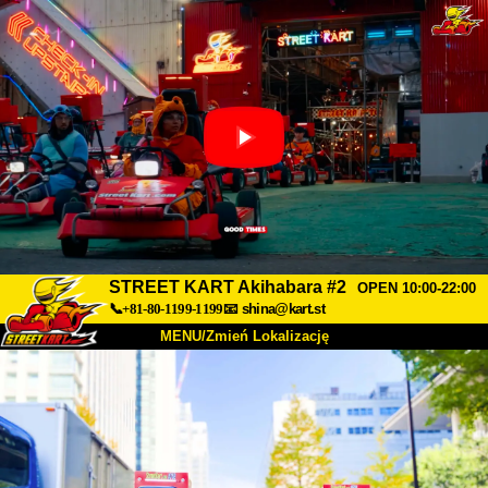
STREET KART Akihabara #2
OPEN 10:00-22:00
📞+81-80-1199-1199
📧
shina@kart.st
MENU/Zmień Lokalizację
TOP
O nas
Specyfikacja
Cena
Dojazd
Opinie
FAQ