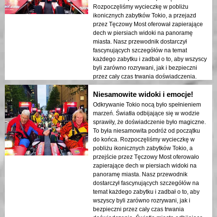
ukazany w nocnych światłach. Gorąco
Rozpoczęliśmy wycieczkę w pobliżu
polecam tę wycieczkę każdemu!
ikonicznych zabytków Tokio, a przejazd
przez Tęczowy Most oferował zapierające
dech w piersiach widoki na panoramę
miasta. Nasz przewodnik dostarczył
fascynujących szczegółów na temat
każdego zabytku i zadbał o to, aby wszyscy
byli zarówno rozrywani, jak i bezpieczni
przez cały czas trwania doświadczenia.
Światła miasta odbijające się w zatoce
Niesamowite widoki i emocje!
stworzyły senna atmosferę, która
pozostawiła trwałe wrażenie. Ta wycieczka
Odkrywanie Tokio nocą było spełnieniem
jest idealna dla osób odwiedzających po
marzeń. Światła odbijające się w wodzie
raz pierwszy, które chcą połączyć przygodę
sprawiły, że doświadczenie było magiczne.
z zwiedzaniem. Kontrast między
To była niesamowita podróż od początku
nowoczesnymi strukturami Tokio a
do końca. Rozpoczęliśmy wycieczkę w
historycznymi obszarami był pięknie
pobliżu ikonicznych zabytków Tokio, a
ukazany w nocnych światłach. Gorąco
przejście przez Tęczowy Most oferowało
polecam tę wycieczkę każdemu!
zapierające dech w piersiach widoki na
panoramę miasta. Nasz przewodnik
dostarczył fascynujących szczegółów na
temat każdego zabytku i zadbał o to, aby
wszyscy byli zarówno rozrywani, jak i
bezpieczni przez cały czas trwania