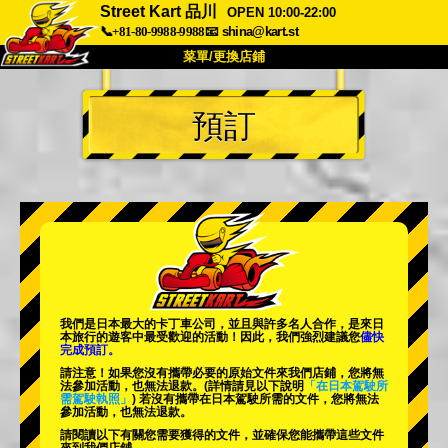
Street Kart 品川
OPEN 10:00-22:00
📞+81-80-9988-9988
📧
shina@kart.st
菜單/更換店鋪
首頁
預訂
關於我們
規格
價格
交通資訊
顧客評價
常見問題
公司
預訂
更換店鋪
東京 品川 #1
東京 秋葉原 #1
東京 秋葉原 #2
東京 澀谷
我們是日本最大的卡丁車公司，並且與
許多名人
合作，是來日
東京 澀谷分店
東京灣
本旅行的遊客中
最受歡迎的活動
！因此，我們強烈建議您
儘快
完成預訂。
東京 淺草
大阪
請注意！如果您沒有攜帶必要的原始文件來我們店鋪，您將無
法參加活動，也無法退款。
(詳情請見以下說明
「在日本駕駛所
需駕駛執照」
) 若沒有攜帶在日本駕駛所需的文件，您將無法
沖繩
參加活動，也無法退款。
請閱讀以下有關您需要獲得的文件，並確保您能攜帶這些文件